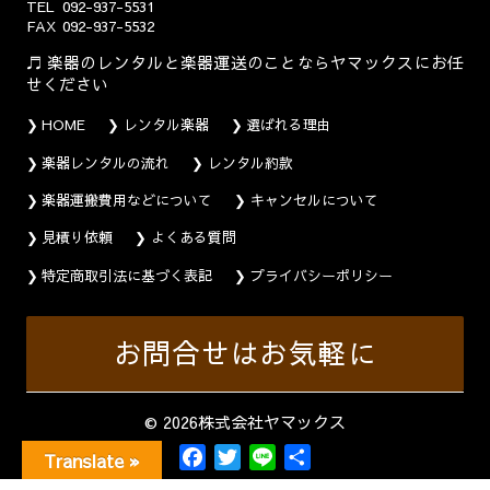
TEL
092-937-5531
FAX
092-937-5532
楽器のレンタルと楽器運送のことならヤマックスにお任
せください
HOME
レンタル楽器
選ばれる理由
楽器レンタルの流れ
レンタル約款
楽器運搬費用などについて
キャンセルについて
見積り依頼
よくある質問
特定商取引法に基づく表記
プライバシーポリシー
お問合せはお気軽に
© 2026株式会社ヤマックス
F
T
L
共
Translate »
a
w
i
有
c
i
n