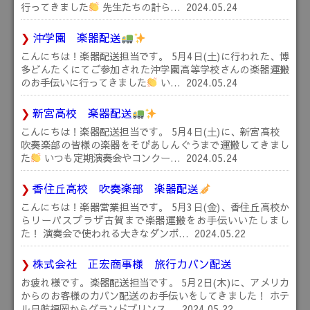
行ってきました
先生たちの計ら…
2024.05.24
沖学園 楽器配送
こんにちは！楽器配送担当です。 5月4日(土)に行われた、博
多どんたくにてご参加された沖学園高等学校さんの楽器運搬
のお手伝いに行ってきました
い…
2024.05.24
新宮高校 楽器配送
こんにちは！楽器配送担当です。 5月4日(土)に、新宮高校
吹奏楽部の皆様の楽器をそぴあしんぐうまで運搬してきまし
た
いつも定期演奏会やコンクー…
2024.05.24
香住丘高校 吹奏楽部 楽器配送
こんにちは！楽器営業担当です。 5月3日(金)、香住丘高校か
らリーパスプラザ古賀まで楽器運搬をお手伝いいたしまし
た！ 演奏会で使われる大きなダンボ…
2024.05.22
株式会社 正宏商事様 旅行カバン配送
お疲れ様です。楽器配送担当です。 5月2日(木)に、アメリカ
からのお客様のカバン配送のお手伝いをしてきました！ ホテ
ル日航福岡からグランドプリンス…
2024.05.22