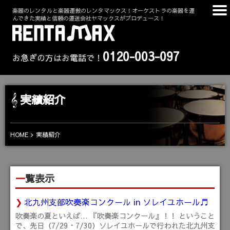
楽器のレンタルと楽器運搬のレンタマックス！オーケストラの楽器を運
んできた実績と信頼の運送会社ヤマックスがプロデュース！
0120-003-097
お急ぎの方はお電話で！
実績紹介
HOME
実績紹介
一覧表示
北九州支部吹奏楽コンクール in ソレイユホール♬
吹奏楽の夏といえば… 『吹奏楽コンクール』！！ ということ
で、先日（7/29・7/30）ソレイユホールで行われた北九州支