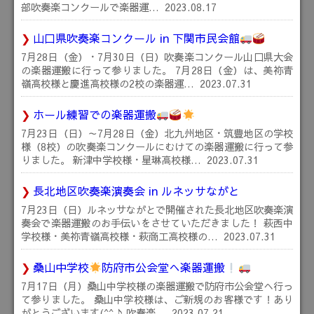
部吹奏楽コンクールで楽器運…
2023.08.17
山口県吹奏楽コンクール in 下関市民会館
7月28日（金）・7月30日（日）吹奏楽コンクール山口県大会
の楽器運搬に行って参りました。 7月28日（金）は、美祢青
嶺高校様と慶進高校様の2校の楽器運…
2023.07.31
ホール練習での楽器運搬
7月23日（日）～7月28日（金）北九州地区・筑豊地区の学校
様（8校）の吹奏楽コンクールにむけての楽器運搬に行って参
りました。 新津中学校様・星琳高校様…
2023.07.31
長北地区吹奏楽演奏会 in ルネッサながと
7月23日（日）ルネッサながとで開催された長北地区吹奏楽演
奏会で楽器運搬のお手伝いをさせていただきました！ 萩西中
学校様・美祢青嶺高校様・萩商工高校様の…
2023.07.31
桑山中学校
防府市公会堂へ楽器運搬
7月17日（月）桑山中学校様の楽器運搬で防府市公会堂へ行っ
て参りました。 桑山中学校様は、ご新規のお客様です！あり
がとうございます(^^♪ 吹奏楽…
2023.07.21