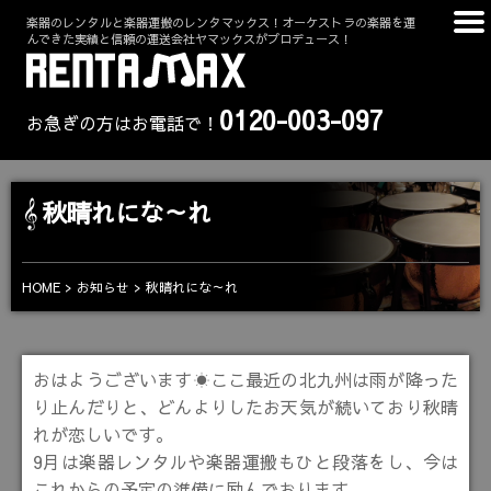
楽器のレンタルと楽器運搬のレンタマックス！オーケストラの楽器を運
んできた実績と信頼の運送会社ヤマックスがプロデュース！
0120-003-097
お急ぎの方はお電話で！
秋晴れにな～れ
HOME
お知らせ
秋晴れにな～れ
おはようございます☀ここ最近の北九州は雨が降った
り止んだりと、どんよりしたお天気が続いており秋晴
れが恋しいです。
9月は楽器レンタルや楽器運搬もひと段落をし、今は
これからの予定の準備に励んでおります。