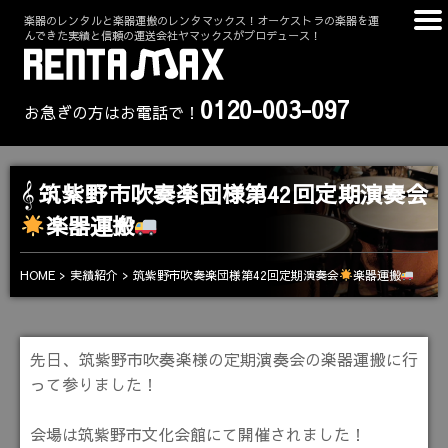
楽器のレンタルと楽器運搬のレンタマックス！オーケストラの楽器を運
んできた実績と信頼の運送会社ヤマックスがプロデュース！
0120-003-097
お急ぎの方はお電話で！
筑紫野市吹奏楽団様第42回定期演奏会
楽器運搬
筑紫野市吹奏楽団様第42回定期演奏会
楽器運搬
HOME
実績紹介
先日、筑紫野市吹奏楽様の定期演奏会の楽器運搬に行
って参りました！
会場は筑紫野市文化会館にて開催されました！