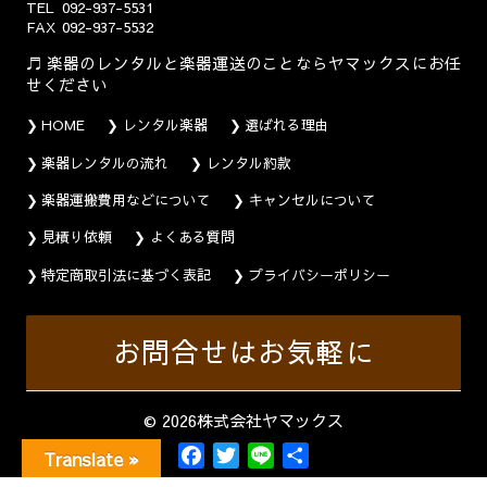
TEL
092-937-5531
FAX
092-937-5532
楽器のレンタルと楽器運送のことならヤマックスにお任
せください
HOME
レンタル楽器
選ばれる理由
楽器レンタルの流れ
レンタル約款
楽器運搬費用などについて
キャンセルについて
見積り依頼
よくある質問
特定商取引法に基づく表記
プライバシーポリシー
お問合せはお気軽に
© 2026株式会社ヤマックス
F
T
L
共
Translate »
a
w
i
有
c
i
n