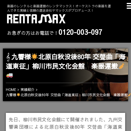
楽器のレンタルと楽器運搬のレンタマックス！オーケストラの楽器を運
んできた実績と信頼の運送会社ヤマックスがプロデュース！
0120-003-097
お急ぎの方はお電話で！
九響様
北原白秋没後80年 交聲曲「海
道東征」柳川市民文化会館 楽器運搬
HOME
実績紹介
九響様
北原白秋没後80年 交聲曲「海道東征」柳川市民文化会館 楽器運搬
先日、柳川市民文化会館にて開催されました、九州交
響楽団様による北原白秋没後80年 交聲曲「海道東