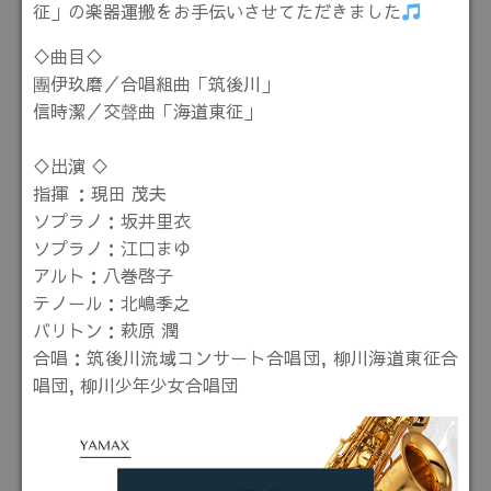
征」の楽器運搬をお手伝いさせてただきました
♢曲目♢
團伊玖磨／合唱組曲「筑後川」
信時潔／交聲曲「海道東征」
♢出演 ♢
指揮 ：現田 茂夫
ソプラノ：坂井里衣
ソプラノ：江口まゆ
アルト：八巻啓子
テノール：北嶋季之
バリトン：萩原 潤
合唱：筑後川流域コンサート合唱団, 柳川海道東征合
唱団, 柳川少年少女合唱団