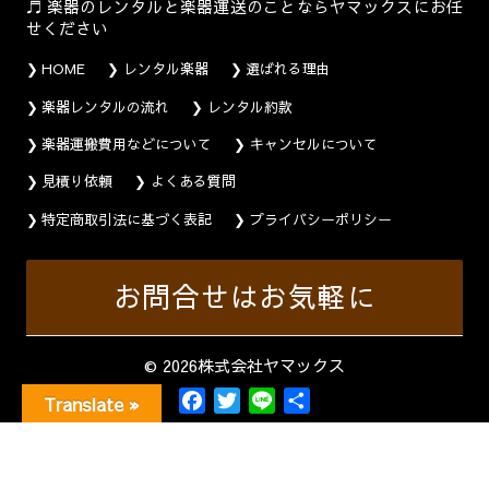
楽器のレンタルと楽器運送のことならヤマックスにお任
せください
HOME
レンタル楽器
選ばれる理由
楽器レンタルの流れ
レンタル約款
楽器運搬費用などについて
キャンセルについて
見積り依頼
よくある質問
特定商取引法に基づく表記
プライバシーポリシー
お問合せはお気軽に
© 2026株式会社ヤマックス
F
T
L
共
Translate »
a
w
i
有
c
i
n
e
t
e
b
t
o
e