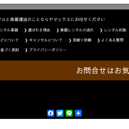
タルと楽器運送のことならヤマックスにお任せください
ンタル楽器
選ばれる理由
楽器レンタルの流れ
レンタル約款
などについて
キャンセルについて
見積り依頼
よくある質問
に基づく表記
プライバシーポリシー
お問合せはお
F
T
L
共
a
w
i
有
c
i
n
e
t
e