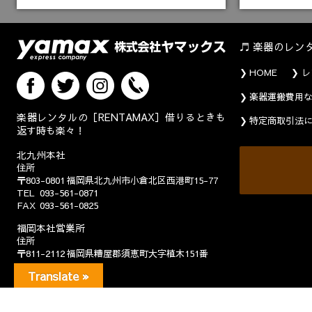
楽器のレン
HOME
レ
楽器運搬費用
楽器レンタルの［RENTAMAX］借りるときも
特定商取引法
返す時も楽々！
北九州本社
住所
〒803-0801
福岡県北九州市小倉北区西港町15-77
TEL
093-561-0871
FAX
093-561-0825
福岡本社営業所
住所
〒811-2112
福岡県糟屋郡須恵町大字植木151番
TEL
092-937-5531
Translate »
FAX
092-937-5532