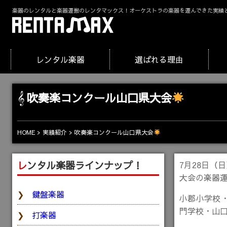
楽器のレンタルと楽器運搬のレンタマックス！オーケストラの楽器を運んできた実績
レンタル楽器
選ばれる理由
吹奏楽コンクール山口県大会
吹奏楽コンクール山口県大会
HOME
実績紹介
レンタル楽器ラインナップ！
7月28日（
大会の楽器
鍵盤楽器
小郡小学校
門学校・山
打楽器