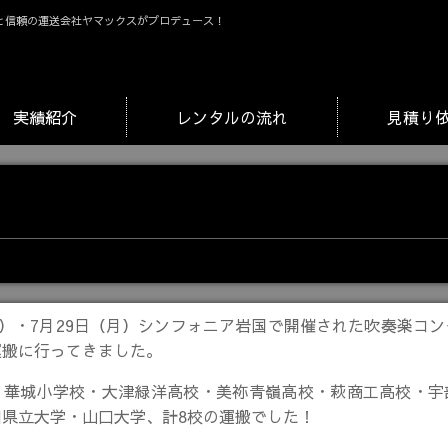
と信頼の運送会社ヤマックスがプロデュース！
実績紹介
レンタルの流れ
見積り
日）・7月29日（月）シンフォニア岩国で開催された吹奏楽コ
運搬に行ってきました。
・華城小学校・大津緑洋高校・美祢青嶺高校・萩商工高校・宇
口県立大学・山口大学、計8校の運搬でした！