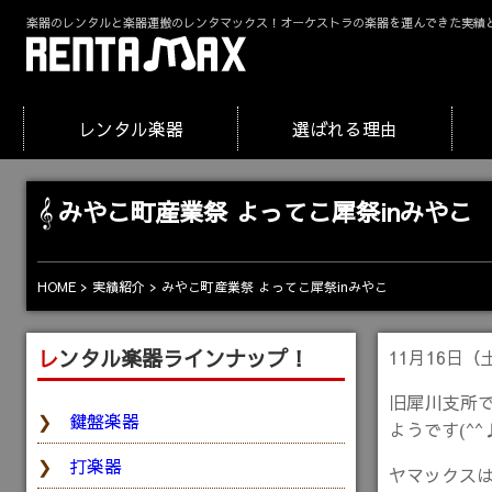
楽器のレンタルと楽器運搬のレンタマックス！オーケストラの楽器を運んできた実績
レンタル楽器
選ばれる理由
みやこ町産業祭 よってこ犀祭inみやこ
HOME
実績紹介
みやこ町産業祭 よってこ犀祭inみやこ
レンタル楽器ラインナップ！
11月16日
旧犀川支所で
鍵盤楽器
ようです(^^
打楽器
ヤマックス