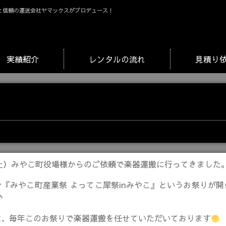
と信頼の運送会社ヤマックスがプロデュース！
実績紹介
レンタルの流れ
見積り
（土）みやこ町役場様からのご依頼で楽器運搬に行ってきました
『みやこ町産業祭 よってこ犀祭inみやこ』というお祭りが
♪
は、毎年このお祭りで楽器運搬を任せていただいております