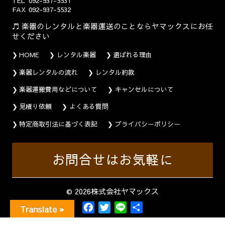
TEL
092-937-5531
FAX
092-937-5532
楽器のレンタルと楽器運送のことならヤマックスにお任
せください
HOME
レンタル楽器
選ばれる理由
楽器レンタルの流れ
レンタル約款
楽器運搬費用などについて
キャンセルについて
見積り依頼
よくある質問
特定商取引法に基づく表記
プライバシーポリシー
お問合せはお気軽に
© 2026株式会社ヤマックス
F
T
L
共
Translate »
a
w
i
有
c
i
n