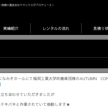
と信頼の運送会社ヤマックスがプロデュース！
実績紹介
レンタルの流れ
見積り
金)になみきホールにて福岡工業大学吹奏楽団様のAUTUMN CON
に立ち会わせていただきましたが
んテキパキと作業されていて感動します☻