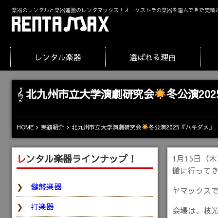
楽器のレンタルと楽器運搬のレンタマックス！オーケストラの楽器を運んできた実績
レンタル楽器
選ばれる理由
北九州市立大学演劇研究会
冬公演20
北九州市立大学演劇研究会
冬公演2025『ハキダメ』
HOME
実績紹介
レンタル楽器ラインナップ！
1月15日（
搬に行って
鍵盤楽器
ヤマックスで
打楽器
会場は、枝