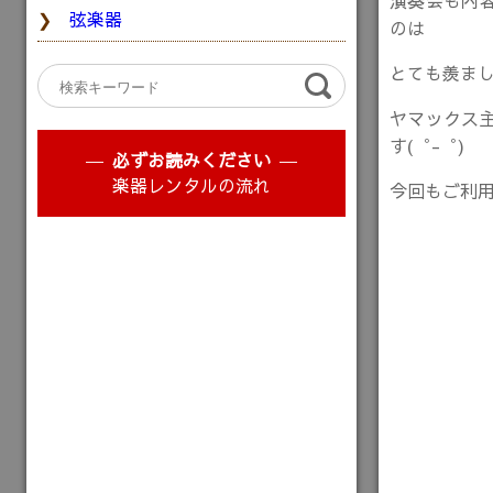
演奏会も内
弦楽器
のは
とても羨ま
ヤマックス
す(゜-゜)
必ずお読みください
楽器レンタルの流れ
今回もご利