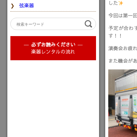
した
弦楽器
今回は第一回
予定が合わ
す！！
必ずお読みください
演奏会お疲
楽器レンタルの流れ
また機会が