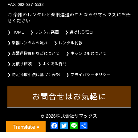
FAX
092-937-5532
楽器のレンタルと楽器運送のことならヤマックスにお任
せください
HOME
レンタル楽器
選ばれる理由
楽器レンタルの流れ
レンタル約款
楽器運搬費用などについて
キャンセルについて
見積り依頼
よくある質問
特定商取引法に基づく表記
プライバシーポリシー
お問合せはお気軽に
© 2026株式会社ヤマックス
F
T
L
共
Translate »
a
w
i
有
c
i
n