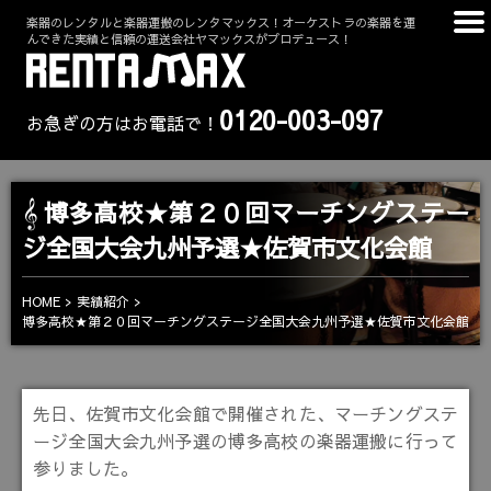
楽器のレンタルと楽器運搬のレンタマックス！オーケストラの楽器を運
んできた実績と信頼の運送会社ヤマックスがプロデュース！
0120-003-097
お急ぎの方はお電話で！
博多高校★第２０回マーチングステー
ジ全国大会九州予選★佐賀市文化会館
HOME
実績紹介
博多高校★第２０回マーチングステージ全国大会九州予選★佐賀市文化会館
先日、佐賀市文化会館で開催された、マーチングステ
ージ全国大会九州予選の博多高校の楽器運搬に行って
参りました。