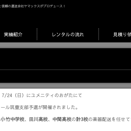
と信頼の運送会社ヤマックスがプロデュース！
実績紹介
レンタルの流れ
見積り
）・7/24（日）にユメニティのおがたにて
クール筑豊支部予選が開催されました。
は
小竹中学校
、
田川高校
、
中間高校
の
計3校
の楽器配送を任せて