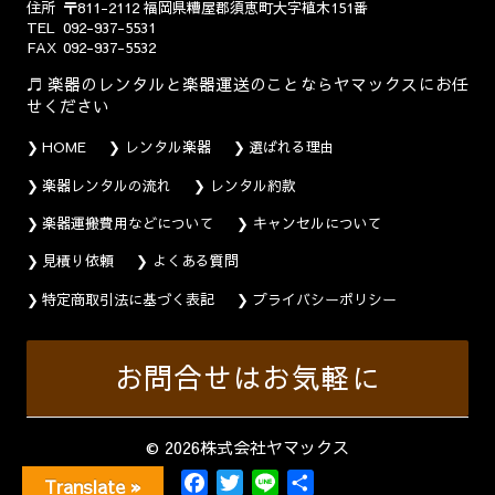
住所
〒811-2112
福岡県糟屋郡須恵町大字植木151番
TEL
092-937-5531
FAX
092-937-5532
楽器のレンタルと楽器運送のことならヤマックスにお任
せください
HOME
レンタル楽器
選ばれる理由
楽器レンタルの流れ
レンタル約款
楽器運搬費用などについて
キャンセルについて
見積り依頼
よくある質問
特定商取引法に基づく表記
プライバシーポリシー
お問合せはお気軽に
© 2026株式会社ヤマックス
F
T
L
共
Translate »