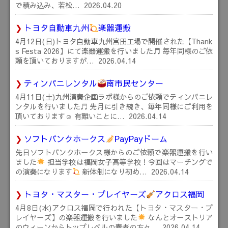
で積み込み、若松…
2026.04.20
トヨタ自動車九州
楽器運搬
4月12日(日)トヨタ自動車九州宮田工場で開催された【Thank
s Festa 2026】にて楽器運搬を行いました♬ 毎年同様のご依
頼を頂いておりますが…
2026.04.14
ティンパニレンタル
南市民センター
4月11日(土)九州演奏企画ラボ様からのご依頼でティンパニレ
ンタルを行いました♬ 先月に引き続き、毎年同様にご利用を
頂いております☺ 有難いことに…
2026.04.14
ソフトバンクホークス
PayPayドーム
先日ソフトバンクホークス様からのご依頼で楽器運搬を行い
ました
担当学校は福岡女子高等学校！今回はマーチングで
の演奏になります
新体制になり初め…
2026.04.14
トヨタ・マスター・プレイヤーズ
アクロス福岡
4月8日(水)アクロス福岡で行われた【トヨタ・マスター・プ
レイヤーズ】の楽器運搬を行いました
なんとオーストリア
のウィーンからトップレベルの奏者の方々…
2026.04.14