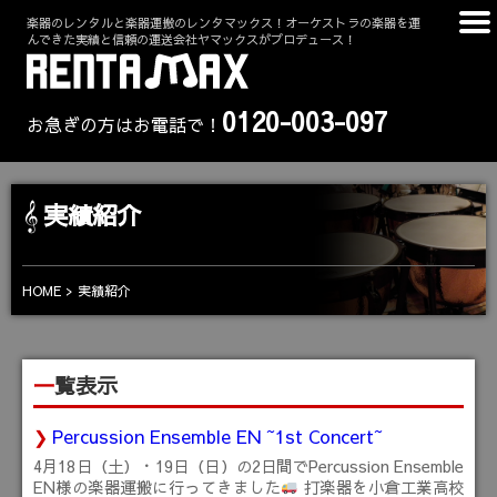
楽器のレンタルと楽器運搬のレンタマックス！オーケストラの楽器を運
んできた実績と信頼の運送会社ヤマックスがプロデュース！
0120-003-097
お急ぎの方はお電話で！
実績紹介
HOME
実績紹介
一覧表示
Percussion Ensemble EN ~1st Concert~
4月18日（土）・19日（日）の2日間でPercussion Ensemble
EN様の楽器運搬に行ってきました
打楽器を小倉工業高校