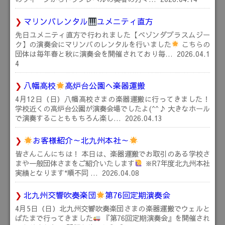
マリンバレンタル
ユメニティ直方
先日ユメニティ直方で行われました【ベゾンダブラスムジー
ク】の演奏会にマリンバのレンタルを行いました
こちらの
団体は毎年春と秋に演奏会を開催されており毎…
2026.04.1
4
八幡高校
高炉台公園へ楽器運搬
4月12日（日）八幡高校さまの楽器運搬に行ってきました！
学校近くの高炉台公園が演奏会場でしたよ(^^♪ 大きなホール
で演奏することももちろん楽し…
2026.04.13
お客様紹介～北九州本社～
皆さんこんにちは！ 本日は、楽器運搬でお取引のある学校さ
まや一般団体さまをご紹介いたします
※R7年度北九州本社
実績となります*順不同 …
2026.04.08
北九州交響吹奏楽団
第76回定期演奏会
4月5日（日）北九州交響吹奏楽団さまの楽器運搬でウェルと
ばたまで行ってきました
『第76回定期演奏会』を開催され