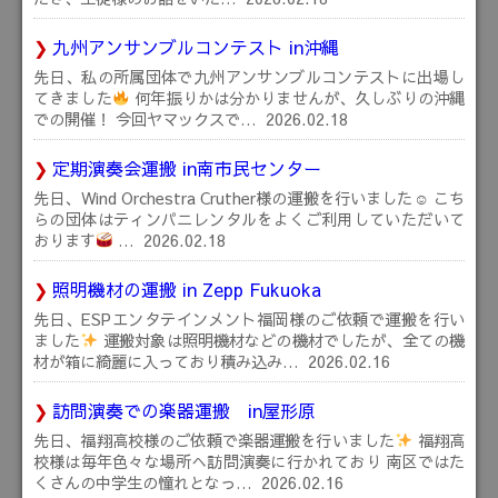
九州アンサンブルコンテスト in沖縄
先日、私の所属団体で九州アンサンブルコンテストに出場し
てきました
何年振りかは分かりませんが、久しぶりの沖縄
での開催！ 今回ヤマックスで…
2026.02.18
定期演奏会運搬 in南市民センター
先日、Wind Orchestra Cruther様の運搬を行いました☺ こち
らの団体はティンパニレンタルをよくご利用していただいて
おります
…
2026.02.18
照明機材の運搬 in Zepp Fukuoka
先日、ESPエンタテインメント福岡様のご依頼で運搬を行い
ました
運搬対象は照明機材などの機材でしたが、全ての機
材が箱に綺麗に入っており積み込み…
2026.02.16
訪問演奏での楽器運搬 in屋形原
先日、福翔高校様のご依頼で楽器運搬を行いました
福翔高
校様は毎年色々な場所へ訪問演奏に行かれており 南区ではた
くさんの中学生の憧れとなっ…
2026.02.16