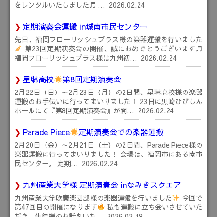
をレンタルいたしました♬ …
2026.02.24
定期演奏会運搬 in城南市民センター
先日、福岡フローリッシュブラス様の楽器運搬を行いました
第23回定期演奏会の開催、誠におめでとうございます♬
福岡フローリッシュブラス様は九州初…
2026.02.24
星琳高校
第8回定期演奏会
2月22日（日）～2月23日（月）の2日間、星琳高校様の楽器
運搬のお手伝いに行ってまいりました！ 23日に黒崎ひびしん
ホールにて『第8回定期演奏会』が開…
2026.02.24
Parade Piece
定期演奏会での楽器運搬
2月20日（金）～2月21日（土）の2日間、Parade Piece様の
楽器運搬に行ってまいりました！ 会場は、福岡市にある南市
民センター。 定期…
2026.02.24
九州産業大学様 定期演奏会 inなみきスクエア
九州産業大学吹奏楽団部様の楽器運搬を行いました
今回で
第47回目の開催になります
私も運搬に立ち会いさせていた
だき、生徒様のお話をいた…
2026.02.18