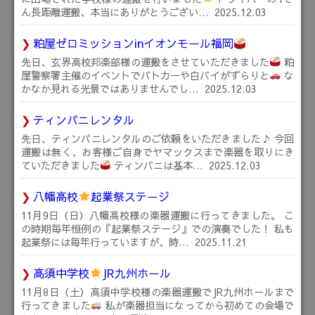
ん長距離運搬、本当にありがとうござい…
2025.12.03
粕屋ゼロミッションinイオンモール福岡
先日、玄界高校邦楽部様の運搬をさせていただきました
粕
屋警察署主催のイベントでパトカーや白バイがずらりと
な
かなか見れる光景ではありませんでし…
2025.12.03
ティンパニレンタル
先日、ティンパニレンタルのご依頼をいただきました♪ 今回
運搬は無く、お客様ご自身でヤマックスまで楽器を取りにき
ていただきました
ティンパニは基本…
2025.12.03
八幡高校
起業祭ステージ
11月9日（日）八幡高校様の楽器運搬に行ってきました。 こ
の時期毎年恒例の『起業祭ステージ』での演奏でした！ 私も
起業祭には毎年行っていますが、時…
2025.11.21
高須中学校
JR九州ホール
11月8日（土）高須中学校様の楽器運搬でJR九州ホールまで
行ってきました
私が楽器担当になってから初めての会場で