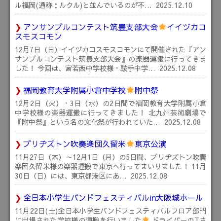
ル福岡(通称：ルクル)と並んでいるのが不…
2025.12.10
アンサンブルコンテスト筑豊支部大会
イイヅカコ
スモスコモン
12月7日（日）イイヅカコスモスコモンにて開催された『アン
サンブルコンテスト筑豊支部大会』の楽器運搬に行ってきま
した！ 今回は、宮若西中学校様・鞍手中学…
2025.12.08
福岡教育大学附属小倉中学校
附中祭
12月2日（火）・3日（水）の2日間で福岡教育大学附属小倉
中学校様の楽器運搬に行ってきました！ 北九州芸術劇場で
『附中祭』という名の文化祭が行われていた…
2025.12.08
ブリヂズトン吹奏楽団久留米
東京公演
11月27日（木）～12月1日（月）の5日間、ブリヂズトン吹奏
楽団久留米様の楽器運搬で東京へ行ってまいりました！ 11月
30日（日）には、東京都港区にあ…
2025.12.08
全日本小学生バンドフェスティバルin大阪城ホール
11月22日(土)全日本小学生バンドフェスティバルフロア部門
に出場された学校様の運搬を行いました
ドライバーのTさ