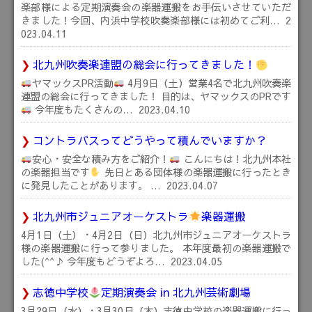
楽部様による定期演奏会の楽器運搬をお手伝いさせていただ
きました！今回、内浜中学校吹奏楽部様には初めてご利…
2
023.04.11
北九州吹奏楽連盟の総会に行ってきました！
ヤマックスPR活動
4月9日（土）営業4名で北九州吹奏楽
連盟の総会に行ってきました！ 目的は、ヤマックスのPRです
今年度もたくさんの…
2023.04.10
コントラバスってどうやって積んでいますか？
安心・安全な積み方をご紹介！
こんにちは！北九州本社
の楽器担当です
先日とある団体様の楽器運搬に行ったとき
に発見したことがあります。 …
2023.04.07
北九州市ジュニアオーケストラ
楽器運搬
4月1日（土）・4月2日（日）北九州市ジュニアオーケストラ
様の楽器運搬に行って参りました。 本年度最初の楽器運搬で
した(^^♪ 今年度もどうぞよろ…
2023.04.05
志徳中学校
定期演奏会 in 北九州芸術劇場
3月29日（水）・3月30日（木）志徳中学校の楽器運搬に行っ